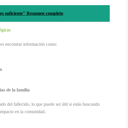
es suficiente" Resumen completo
ógicas
edes encontrar información como:
to
as de la familia
o del fallecido, lo que puede ser útil si estás buscando
 impacto en la comunidad.