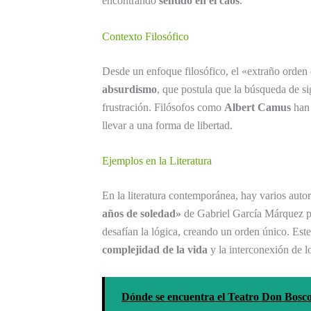
encontrando
sentido en el caos
.
Contexto Filosófico
Desde un enfoque filosófico, el «extraño orden 
absurdismo
, que postula que la búsqueda de si
frustración. Filósofos como
Albert Camus
han 
llevar a una forma de libertad.
Ejemplos en la Literatura
En la literatura contemporánea, hay varios aut
años de soledad»
de Gabriel García Márquez 
desafían la lógica, creando un orden único. Este 
complejidad de la vida
y la interconexión de l
Dónde se encuentra el Teatro Don Bosco