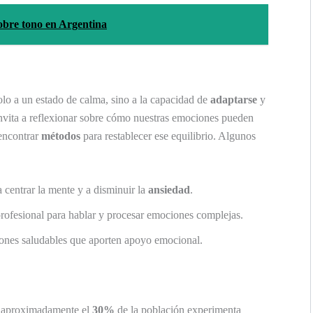
obre tono en Argentina
solo a un estado de calma, sino a la capacidad de
adaptarse
y
invita a reflexionar sobre cómo nuestras emociones pueden
encontrar
métodos
para restablecer ese equilibrio. Algunos
 centrar la mente y a disminuir la
ansiedad
.
ofesional para hablar y procesar emociones complejas.
ones saludables que aporten apoyo emocional.
e aproximadamente el
30%
de la población experimenta