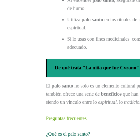
Al encender
palo santo
, asegúrate d
de humo.
Utiliza
palo santo
en tus rituales de
espiritual.
Si lo usas con fines medicinales, con
adecuado.
De qué trata "La niña que fue Cyrano" 
El
palo santo
no solo es un elemento cultural p
también ofrece una serie de
beneficios
que han s
siendo un vínculo entre lo
espiritual
, lo
tradicio
Preguntas frecuentes
¿Qué es el palo santo?