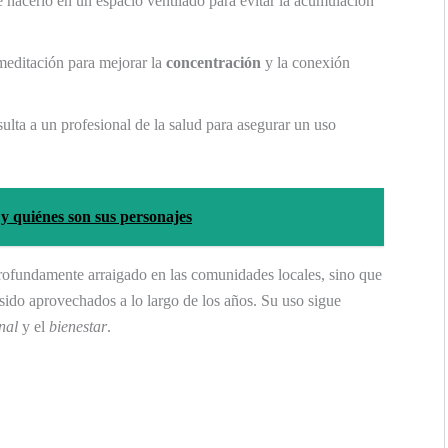
e hacerlo en un espacio ventilado para evitar la acumulación
 meditación para mejorar la
concentración
y la conexión
sulta a un profesional de la salud para asegurar un uso
y quiénes son sus personajes
rofundamente arraigado en las comunidades locales, sino que
ido aprovechados a lo largo de los años. Su uso sigue
nal
y el
bienestar
.