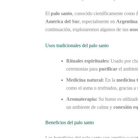
El
palo santo
, conocido científicamente como
América del Sur
, especialmente en
Argentina
continuación, exploraremos algunos de sus
usos
Usos tradicionales del palo santo
Rituales espirituales:
Usado por cha
ceremonias para
purificar
el ambient
Medicina natural:
En la
medicina t
como el asma o resfriados, gracias a
Aromaterapia:
Su humo es utilizad
un ambiente de calma y
conexión es
Beneficios del palo santo
Los beneficios del palo santo son amplios y var