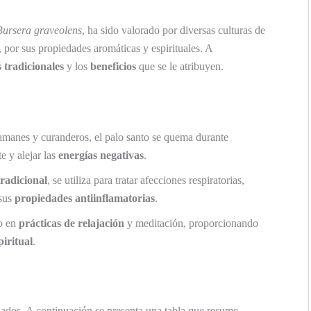
Bursera graveolens
, ha sido valorado por diversas culturas de
, por sus propiedades aromáticas y espirituales. A
 tradicionales
y los
beneficios
que se le atribuyen.
manes y curanderos, el palo santo se quema durante
e y alejar las
energías negativas
.
radicional
, se utiliza para tratar afecciones respiratorias,
 sus
propiedades antiinflamatorias
.
o en
prácticas de relajación
y meditación, proporcionando
piritual
.
iados. A continuación se presenta una tabla que resume