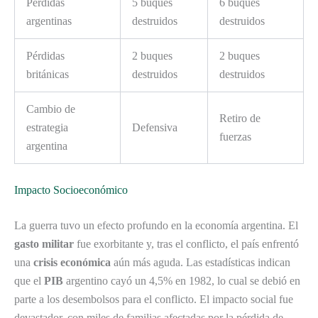
Pérdidas
5 buques
6 buques
argentinas
destruidos
destruidos
Pérdidas
2 buques
2 buques
británicas
destruidos
destruidos
Cambio de
Retiro de
estrategia
Defensiva
fuerzas
argentina
Impacto Socioeconómico
La guerra tuvo un efecto profundo en la economía argentina. El
gasto militar
fue exorbitante y, tras el conflicto, el país enfrentó
una
crisis económica
aún más aguda. Las estadísticas indican
que el
PIB
argentino cayó un 4,5% en 1982, lo cual se debió en
parte a los desembolsos para el conflicto. El impacto social fue
devastador, con miles de familias afectadas por la pérdida de