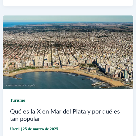
mejores
restaurantes
al
río
en
Vicente
López
Turismo
Qué es la X en Mar del Plata y por qué es
tan popular
User1
|
25 de marzo de 2025