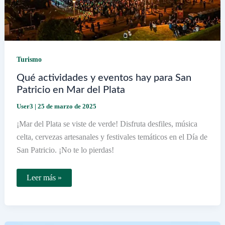
Turismo
Qué actividades y eventos hay para San
Patricio en Mar del Plata
User3
|
25 de marzo de 2025
¡Mar del Plata se viste de verde! Disfruta desfiles, música
celta, cervezas artesanales y festivales temáticos en el Día de
San Patricio. ¡No te lo pierdas!
Qué
Leer más »
actividades
y
eventos
hay
para