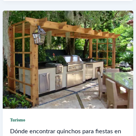
vivo
de
Mar
del
Plata
para
ver
el
paisaje
Turismo
Dónde encontrar quinchos para fiestas en