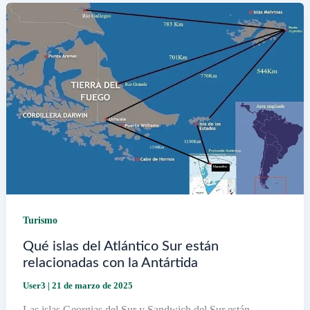
y
brunch
en
Vicente
López
Turismo
Qué islas del Atlántico Sur están
relacionadas con la Antártida
User3
|
21 de marzo de 2025
Las islas Georgias del Sur y Sandwich del Sur están