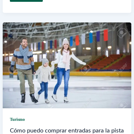
lugares
y
actividades
visitar
en
Presidencia
Roque
Sáenz
Peña,
Chaco
Turismo
Cómo puedo comprar entradas para la pista