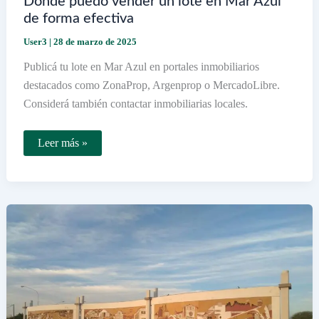
Dónde puedo vender un lote en Mar Azul
de forma efectiva
User3
|
28 de marzo de 2025
Publicá tu lote en Mar Azul en portales inmobiliarios
destacados como ZonaProp, Argenprop o MercadoLibre.
Considerá también contactar inmobiliarias locales.
Dónde
Leer más »
puedo
vender
un
lote
en
Mar
Azul
de
forma
efectiva