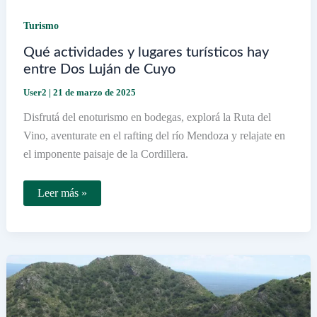
Turismo
Qué actividades y lugares turísticos hay
entre Dos Luján de Cuyo
User2
|
21 de marzo de 2025
Disfrutá del enoturismo en bodegas, explorá la Ruta del
Vino, aventurate en el rafting del río Mendoza y relajate en
el imponente paisaje de la Cordillera.
Qué
Leer más »
actividades
y
lugares
turísticos
hay
entre
Dos
Luján
de
Cuyo