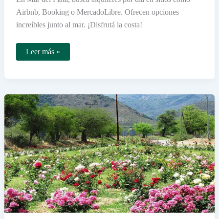
Airbnb, Booking o MercadoLibre. Ofrecen opciones
increíbles junto al mar. ¡Disfrutá la costa!
Dónde
Leer más »
encontrar
alquileres
por
día
en
Mar
del
Plata