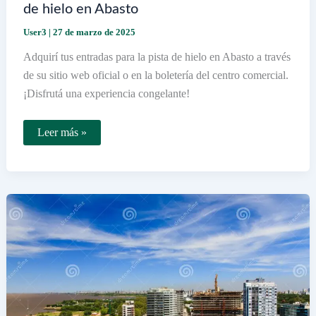
de hielo en Abasto
User3
|
27 de marzo de 2025
Adquirí tus entradas para la pista de hielo en Abasto a través
de su sitio web oficial o en la boletería del centro comercial.
¡Disfrutá una experiencia congelante!
Cómo
Leer más »
puedo
comprar
entradas
para
la
pista
de
hielo
en
Abasto