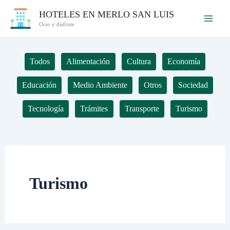
Ir
HOTELES EN MERLO SAN LUIS
al
Ocio y disfrute
contenido
Todos
Alimentación
Cultura
Economía
Educación
Medio Ambiente
Otros
Sociedad
Tecnología
Trámites
Transporte
Turismo
Turismo