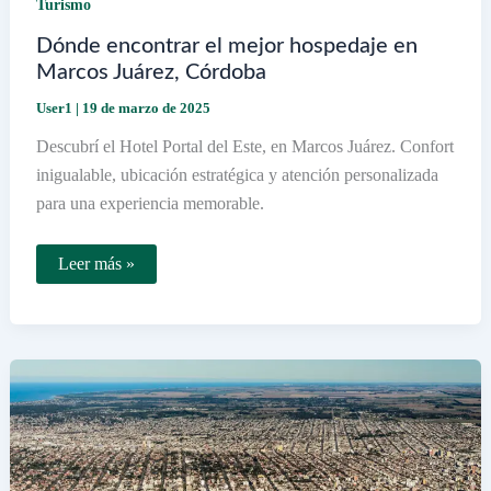
Turismo
Dónde encontrar el mejor hospedaje en
Marcos Juárez, Córdoba
User1
|
19 de marzo de 2025
Descubrí el Hotel Portal del Este, en Marcos Juárez. Confort
inigualable, ubicación estratégica y atención personalizada
para una experiencia memorable.
Dónde
Leer más »
encontrar
el
mejor
hospedaje
en
Marcos
Juárez,
Córdoba