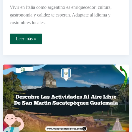
Vivir en Italia como argentino es enriquecedor: cultura,
gastronomía y calidez te esperan. Adaptate al idioma y
costumbres locales.
Cómo
Leer más »
es
vivir
en
Italia
siendo
argentino
Consejos
y
experiencias