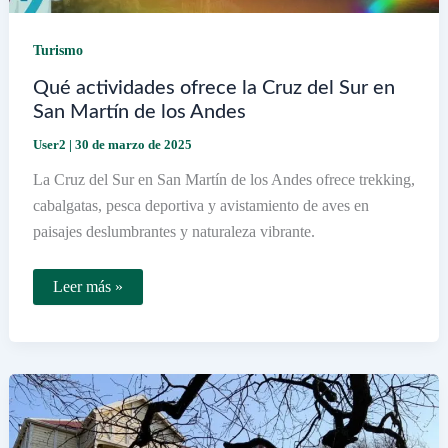
Turismo
Qué actividades ofrece la Cruz del Sur en
San Martín de los Andes
User2
|
30 de marzo de 2025
La Cruz del Sur en San Martín de los Andes ofrece trekking,
cabalgatas, pesca deportiva y avistamiento de aves en
paisajes deslumbrantes y naturaleza vibrante.
Qué
Leer más »
actividades
ofrece
la
Cruz
del
Sur
en
San
Martín
de