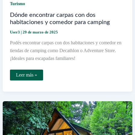
Turismo
Dónde encontrar carpas con dos
habitaciones y comedor para camping
User3
|
29 de marzo de 2025
Podés encontrar carpas con dos habitaciones y comedor en
tiendas de camping como Decathlon o Adventure Store.
¡Ideales para escapadas familiares!
Dónde
Leer más »
encontrar
carpas
con
dos
habitaciones
y
comedor
para
camping