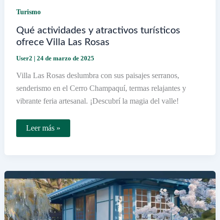
Turismo
Qué actividades y atractivos turísticos
ofrece Villa Las Rosas
User2
|
24 de marzo de 2025
Villa Las Rosas deslumbra con sus paisajes serranos,
senderismo en el Cerro Champaquí, termas relajantes y
vibrante feria artesanal. ¡Descubrí la magia del valle!
Qué
Leer más »
actividades
y
atractivos
turísticos
ofrece
Villa
Las
Rosas