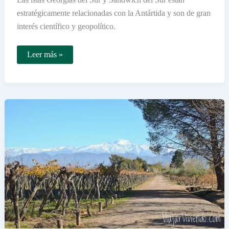
estratégicamente relacionadas con la Antártida y son de gran
interés científico y geopolítico.
Qué
Leer más »
islas
del
Atlántico
Sur
están
relacionadas
con
la
Antártida