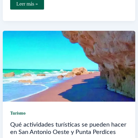
Dónde
Leer más »
se
encuentra
la
Casa
de
Té
en
Villa
Victoria
Ocampo
Turismo
Qué actividades turísticas se pueden hacer
en San Antonio Oeste y Punta Perdices