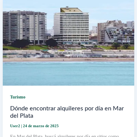
San
Patricio
en
Mar
del
Plata
Turismo
Dónde encontrar alquileres por día en Mar
del Plata
User2
|
24 de marzo de 2025
En Mar del Plata, buscá alquileres por día en sitios como