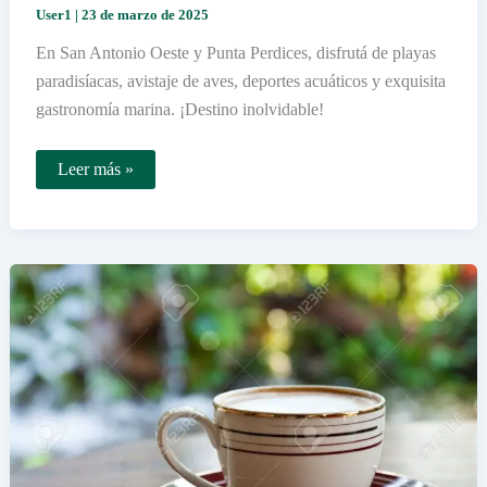
User1
|
23 de marzo de 2025
En San Antonio Oeste y Punta Perdices, disfrutá de playas
paradisíacas, avistaje de aves, deportes acuáticos y exquisita
gastronomía marina. ¡Destino inolvidable!
Qué
Leer más »
actividades
turísticas
se
pueden
hacer
en
San
Antonio
Oeste
y
Punta
Perdices