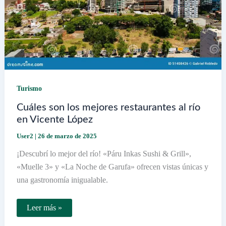
Turismo
Cuáles son los mejores restaurantes al río
en Vicente López
User2
|
26 de marzo de 2025
¡Descubrí lo mejor del río! «Páru Inkas Sushi & Grill»,
«Muelle 3» y «La Noche de Garufa» ofrecen vistas únicas y
una gastronomía inigualable.
Cuáles
Leer más »
son
los