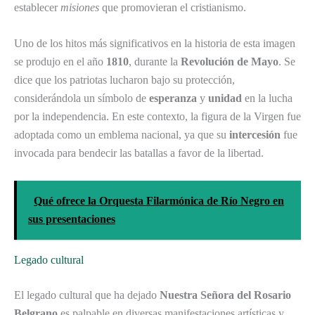
establecer
misiones
que promovieran el cristianismo.
Uno de los hitos más significativos en la historia de esta imagen
se produjo en el año
1810
, durante la
Revolución de Mayo
. Se
dice que los patriotas lucharon bajo su protección,
considerándola un símbolo de
esperanza
y
unidad
en la lucha
por la independencia. En este contexto, la figura de la Virgen fue
adoptada como un emblema nacional, ya que su
intercesión
fue
invocada para bendecir las batallas a favor de la libertad.
Qué ofrece la Orquesta Filarmónica de Río Negro en
sus presentaciones
Legado cultural
El legado cultural que ha dejado
Nuestra Señora del Rosario
Belgrano
es palpable en diversas manifestaciones artísticas y