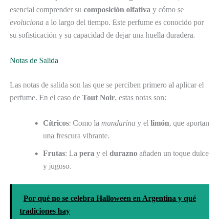
esencial comprender su
composición olfativa
y cómo se
evoluciona
a lo largo del tiempo. Este perfume es conocido por
su sofisticación y su capacidad de dejar una huella duradera.
Notas de Salida
Las notas de salida son las que se perciben primero al aplicar el
perfume. En el caso de
Tout Noir
, estas notas son:
Cítricos
: Como la
mandarina
y el
limón
, que aportan
una frescura vibrante.
Frutas
: La
pera
y el
durazno
añaden un toque dulce
y jugoso.
Por qué no se celebra Halloween en Argentina y qué
tradiciones hay