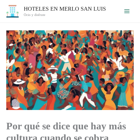
Ir
HOTELES EN MERLO SAN LUIS
al
Ocio y disfrute
contenido
Por qué se dice que hay más
cultura cuando se cobra