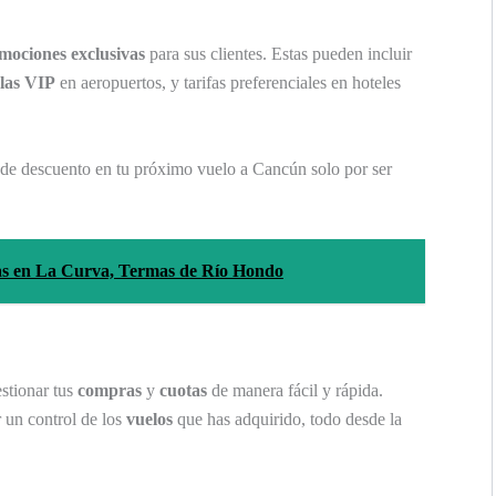
mociones exclusivas
para sus clientes. Estas pueden incluir
alas VIP
en aeropuertos, y tarifas preferenciales en hoteles
de descuento en tu próximo vuelo a Cancún solo por ser
as en La Curva, Termas de Río Hondo
stionar tus
compras
y
cuotas
de manera fácil y rápida.
r un control de los
vuelos
que has adquirido, todo desde la