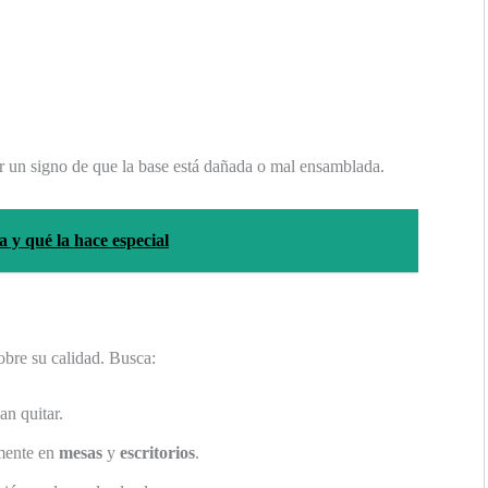
 un signo de que la base está dañada o mal ensamblada.
 y qué la hace especial
bre su calidad. Busca:
n quitar.
lmente en
mesas
y
escritorios
.