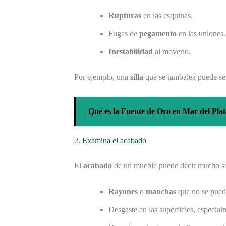
Rupturas
en las esquinas.
Fugas de
pegamento
en las uniones.
Inestabilidad
al moverlo.
Por ejemplo, una
silla
que se tambalea puede ser
Qué es la Fuente de Oro en Mar del Plata
2. Examina el acabado
El
acabado
de un mueble puede decir mucho so
Rayones
o
manchas
que no se pueda
Desgaste en las superficies, especia