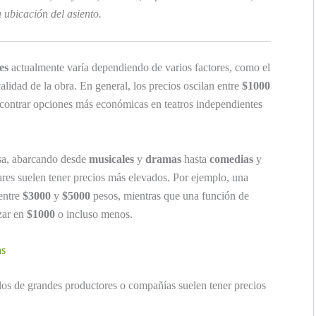
a ubicación del asiento.
es
actualmente varía dependiendo de varios factores, como el
calidad de la obra. En general, los precios oscilan entre
$1000
contrar opciones más económicas en teatros independientes
ersa, abarcando desde
musicales
y
dramas
hasta
comedias
y
res suelen tener precios más elevados. Por ejemplo, una
entre
$3000
y
$5000
pesos, mientras que una función de
zar en
$1000
o incluso menos.
as
os de grandes productores o compañías suelen tener precios