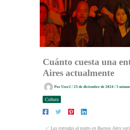
Cuánto cuesta una ent
Aires actualmente
Por
User2
/
23 de diciembre de 2024
/
5 minuto
Cultura
✅
Las entradas al teatro en Buenos Aires var