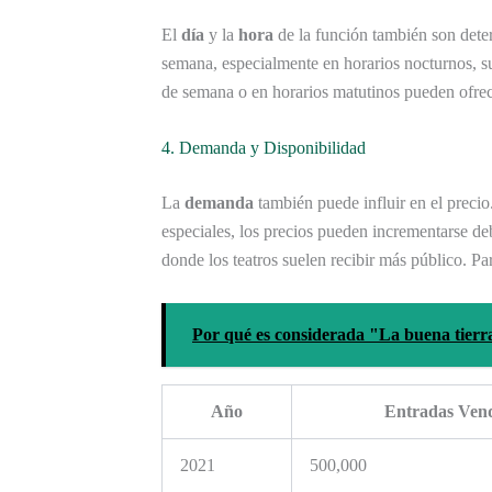
El
día
y la
hora
de la función también son deter
semana, especialmente en horarios nocturnos, s
de semana o en horarios matutinos pueden ofrec
4. Demanda y Disponibilidad
La
demanda
también puede influir en el preci
especiales, los precios pueden incrementarse de
donde los teatros suelen recibir más público. Par
Por qué es considerada "La buena tierr
Año
Entradas Ven
2021
500,000