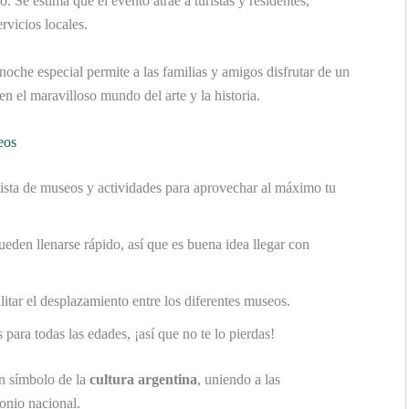
. Se estima que el evento atrae a turistas y residentes,
rvicios locales.
noche especial permite a las familias y amigos disfrutar de un
n el maravilloso mundo del arte y la historia.
eos
lista de museos y actividades para aprovechar al máximo tu
eden llenarse rápido, así que es buena idea llegar con
litar el desplazamiento entre los diferentes museos.
para todas las edades, ¡así que no te lo pierdas!
n símbolo de la
cultura argentina
, uniendo a las
onio nacional.