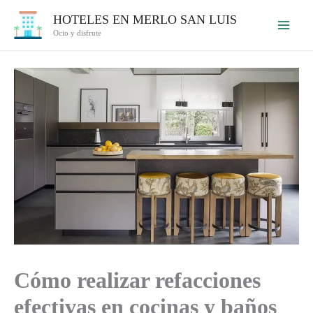
Ir
HOTELES EN MERLO SAN LUIS
al
Ocio y disfrute
contenido
Cómo realizar refacciones
efectivas en cocinas y baños