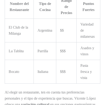
Rango
Nombre del
Tipo de
Puntos
de
Restaurante
Cocina
Fuertes
Precios
Variedad
El Club de la
Argentina
$$
de
Milanga
milanesas
Asados y
La Tablita
Parrilla
$$$
vinos
Pasta
Bocato
Italiana
$$$
fresca y
vista
Al elegir un restaurante, ten en cuenta tus preferencias
personales y el tipo de experiencia que buscas. Vicente López
ofrece una
variación cultural
en sus opciones gastronómicas,