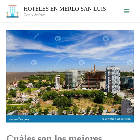
Ir
HOTELES EN MERLO SAN LUIS
al
Ocio y disfrute
contenido
Cuáles son los mejores