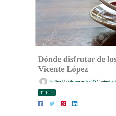
Dónde disfrutar de lo
Vicente López
Por
User1
/
22 de marzo de 2025
/
5 minutos d
Turismo