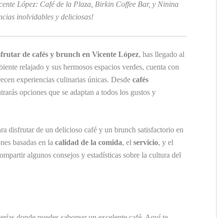
cente López: Café de la Plaza, Birkin Coffee Bar, y Ninina
cias inolvidables y deliciosas!
sfrutar de cafés y brunch en Vicente López
, has llegado al
mbiente relajado y sus hermosos espacios verdes, cuenta con
frecen experiencias culinarias únicas. Desde
cafés
ntrarás opciones que se adaptan a todos los gustos y
a disfrutar de un delicioso café y un brunch satisfactorio en
nes basadas en la
calidad de la comida
, el
servicio
, y el
mpartir algunos consejos y estadísticas sobre la cultura del
erías donde puedes saborear un excelente café. Aquí te