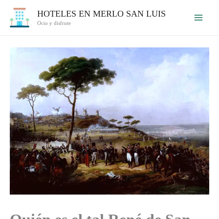
Ir
HOTELES EN MERLO SAN LUIS
al
Ocio y disfrute
contenido