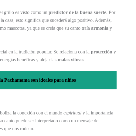
el grillo es visto como un
predictor de la buena suerte
. Por
 la casa, esto significa que sucederá algo positivo. Además,
mo mascotas, ya que se creía que su canto traía
armonía
y
ecial en la tradición popular. Se relaciona con la
protección
y
energías benéficas y alejar las
malas vibras
.
e la Pachamama son ideales para niños
simboliza la conexión con el mundo
espiritual
y la importancia
 su canto puede ser interpretado como un mensaje del
les que nos rodean.