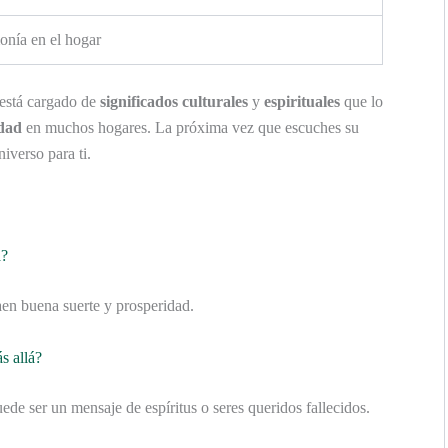
onía en el hogar
 está cargado de
significados culturales
y
espirituales
que lo
idad
en muchos hogares. La próxima vez que escuches su
iverso para ti.
a?
raen buena suerte y prosperidad.
s allá?
uede ser un mensaje de espíritus o seres queridos fallecidos.