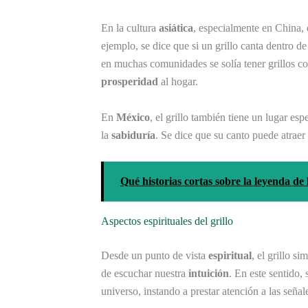
En la cultura
asiática
, especialmente en China, 
ejemplo, se dice que si un grillo canta dentro de
en muchas comunidades se solía tener grillos co
prosperidad
al hogar.
En
México
, el grillo también tiene un lugar esp
la
sabiduría
. Se dice que su canto puede atraer 
Qué historias cortas sobre la leyenda d
Aspectos espirituales del grillo
Desde un punto de vista
espiritual
, el grillo 
de escuchar nuestra
intuición
. En este sentido,
universo, instando a prestar atención a las seña