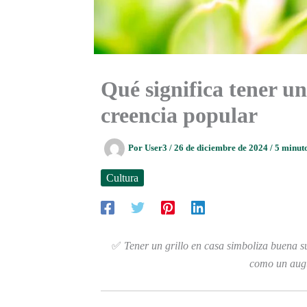
Qué significa tener un 
creencia popular
Por
User3
/
26 de diciembre de 2024
/
5 minuto
Cultura
✅
Tener un grillo en casa simboliza buena su
como un augur