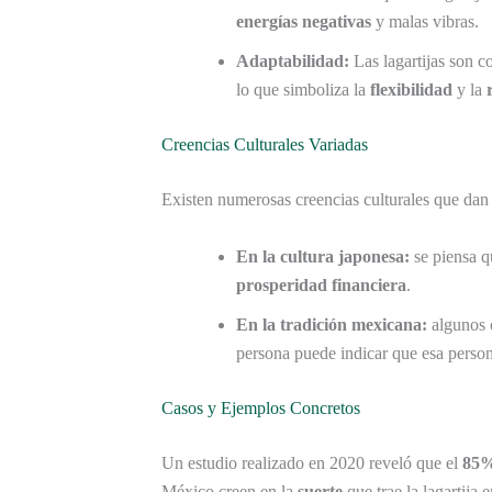
energías negativas
y malas vibras.
Adaptabilidad:
Las lagartijas son c
lo que simboliza la
flexibilidad
y la
Creencias Culturales Variadas
Existen numerosas creencias culturales que dan di
En la cultura japonesa:
se piensa qu
prosperidad financiera
.
En la tradición mexicana:
algunos c
persona puede indicar que esa person
Casos y Ejemplos Concretos
Un estudio realizado en 2020 reveló que el
85
México creen en la
suerte
que trae la lagartija 