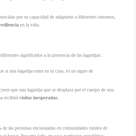
onocidas por su capacidad de adaptarse a diferentes entornos,
resiliencia
en la vida.
ferentes significados a la presencia de las lagartijas:
e si una lagartija entra en tu casa, es un signo de
reen que una lagartija que se desplaza por el cuerpo de una
a recibirá
visitas inesperadas
.
%
de las personas encuestadas en comunidades rurales de
en el hogar. Por otro lado, un caso particular anecdótico