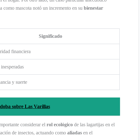
ija como mascota notó un incremento en su
bienestar
Significado
ridad financiera
s inesperadas
ncia y suerte
doba sobre Las Varillas
importante considerar el
rol ecológico
de las lagartijas en el
blación de insectos, actuando como
aliadas
en el