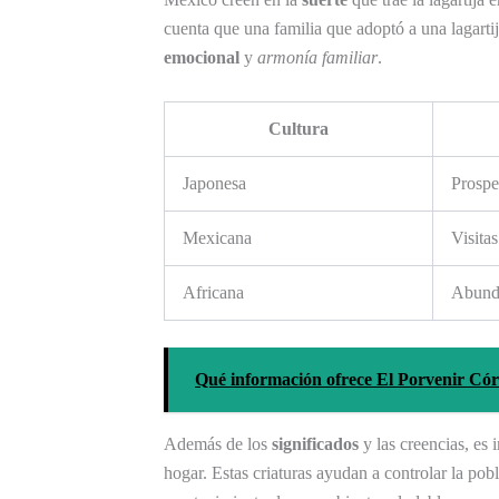
cuenta que una familia que adoptó a una lagart
emocional
y
armonía familiar
.
Cultura
Japonesa
Prospe
Mexicana
Visita
Africana
Abunda
Qué información ofrece El Porvenir Cór
Además de los
significados
y las creencias, es 
hogar. Estas criaturas ayudan a controlar la po