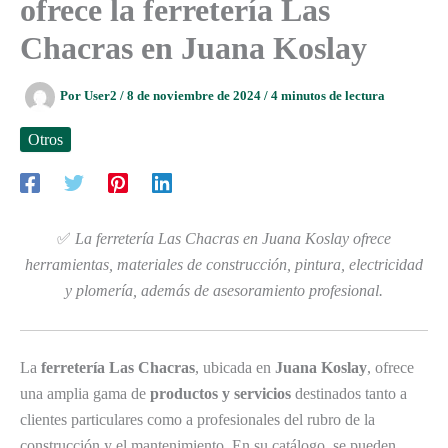
ofrece la ferretería Las
Chacras en Juana Koslay
Por
User2
/
8 de noviembre de 2024
/
4 minutos de lectura
Otros
✅
La ferretería Las Chacras en Juana Koslay ofrece
herramientas, materiales de construcción, pintura, electricidad
y plomería, además de asesoramiento profesional.
La
ferretería Las Chacras
, ubicada en
Juana Koslay
, ofrece
una amplia gama de
productos y servicios
destinados tanto a
clientes particulares como a profesionales del rubro de la
construcción y el mantenimiento. En su catálogo, se pueden