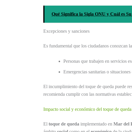
Qué Significa la Sigla ONU y Cuál es Su
Excepciones y sanciones
Es fundamental que los ciudadanos conozcan l
Personas que trabajen en servicios es
Emergencias sanitarias o situaciones
El incumplimiento del toque de queda puede re
recomienda cumplir con las normativas establec
Impacto social y económico del toque de queda 
El
toque de queda
implementado en
Mar del 
ámbito
social
como en el
económico
de la ciuda