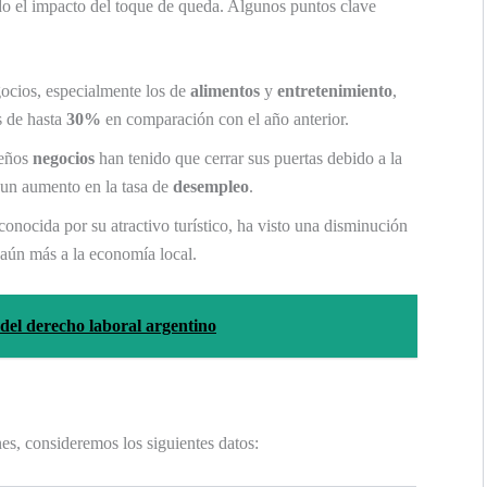
o el impacto del toque de queda. Algunos puntos clave
cios, especialmente los de
alimentos
y
entretenimiento
,
s de hasta
30%
en comparación con el año anterior.
eños
negocios
han tenido que cerrar sus puertas debido a la
a un aumento en la tasa de
desempleo
.
onocida por su atractivo turístico, ha visto una disminución
o aún más a la economía local.
 del derecho laboral argentino
es, consideremos los siguientes datos: