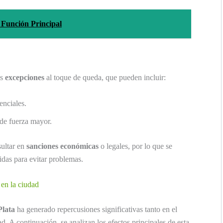
 Función Principal
as
excepciones
al toque de queda, que pueden incluir:
enciales.
 de fuerza mayor.
sultar en
sanciones económicas
o legales, por lo que se
idas para evitar problemas.
en la ciudad
Plata
ha generado repercusiones significativas tanto en el
d. A continuación, se analizan los efectos principales de esta