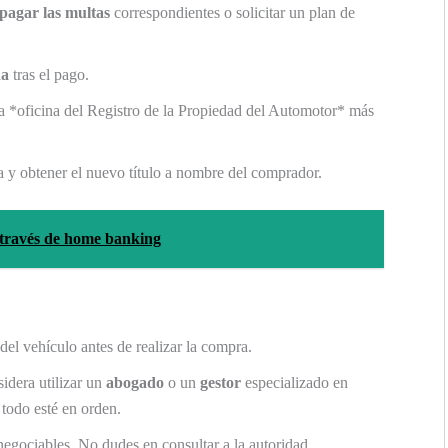
pagar las multas
correspondientes o solicitar un plan de
da
tras el pago.
a *oficina del Registro de la Propiedad del Automotor* más
a y obtener el nuevo título a nombre del comprador.
 través de home banking
del vehículo antes de realizar la compra.
idera utilizar un
abogado
o un
gestor
especializado en
 todo esté en orden.
negociables. No dudes en consultar a la autoridad