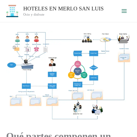
Ir
HOTELES EN MERLO SAN LUIS
al
Ocio y disfrute
contenido
Qué partes componen un