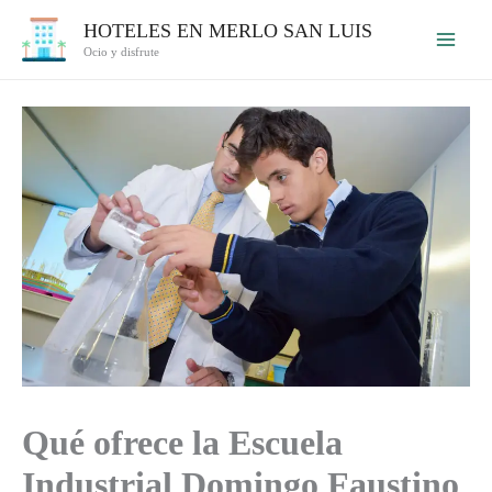
Ir
HOTELES EN MERLO SAN LUIS
al
Ocio y disfrute
contenido
Qué ofrece la Escuela
Industrial Domingo Faustino