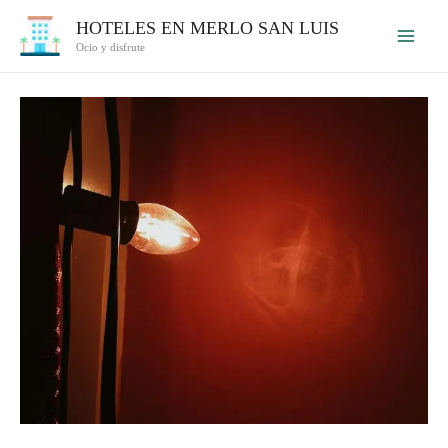
Ir
HOTELES EN MERLO SAN LUIS
al
Ocio y disfrute
contenido