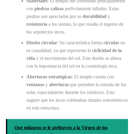
Materiales
: El templo fue construido principalmente
con
piedras calizas
perfectamente talladas. Estas
piedras son apreciadas por su
durabilidad
y
resistencia
a los sismos, lo que resalta el ingenio de
los arquitectos incas.
Diseño circular
: Su característica forma
circular
no
es casualidad, ya que representa la
ciclicidad de la
vida
y el movimiento del sol. Este diseño se alinea
con la importancia del sol en la cosmología inca.
Aberturas estratégicas
: El templo cuenta con
ventanas
y
aberturas
que permiten la entrada de luz
solar, especialmente durante los solsticios. Esto
sugiere que los incas celebraban rituales
astronómicos
en esta estructura.
Qué milagros se le atribuyen a la Virgen de los