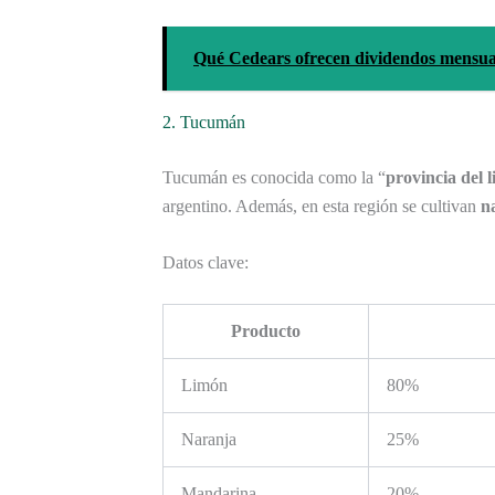
Qué Cedears ofrecen dividendos mensual
2. Tucumán
Tucumán es conocida como la “
provincia del 
argentino. Además, en esta región se cultivan
n
Datos clave:
Producto
Limón
80%
Naranja
25%
Mandarina
20%