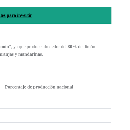
es para invertir
limón
”, ya que produce alrededor del
80%
del limón
aranjas
y
mandarinas
.
Porcentaje de producción nacional