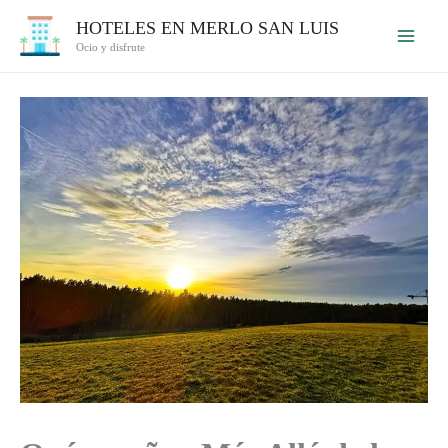
Ir
HOTELES EN MERLO SAN LUIS
al
Ocio y disfrute
contenido