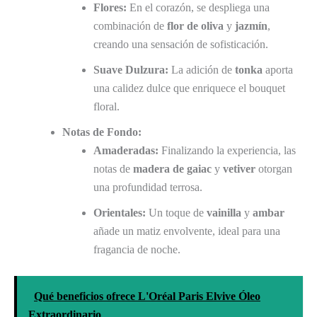
Flores:
En el corazón, se despliega una
combinación de
flor de oliva
y
jazmín
,
creando una sensación de sofisticación.
Suave Dulzura:
La adición de
tonka
aporta
una calidez dulce que enriquece el bouquet
floral.
Notas de Fondo:
Amaderadas:
Finalizando la experiencia, las
notas de
madera de gaiac
y
vetiver
otorgan
una profundidad terrosa.
Orientales:
Un toque de
vainilla
y
ambar
añade un matiz envolvente, ideal para una
fragancia de noche.
Qué beneficios ofrece L'Oréal Paris Elvive Óleo
Extraordinario