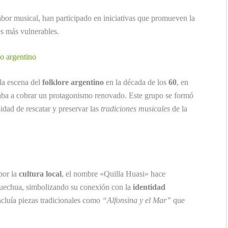
or musical, han participado en iniciativas que promueven la
es más vulnerables.
co argentino
la escena del
folklore argentino
en la década de los
60
, en
aba a cobrar un protagonismo renovado. Este grupo se formó
idad de rescatar y preservar las
tradiciones musicales
de la
por la
cultura local
, el nombre «Quilla Huasi» hace
quechua, simbolizando su conexión con la
identidad
incluía piezas tradicionales como
“Alfonsina y el Mar”
que