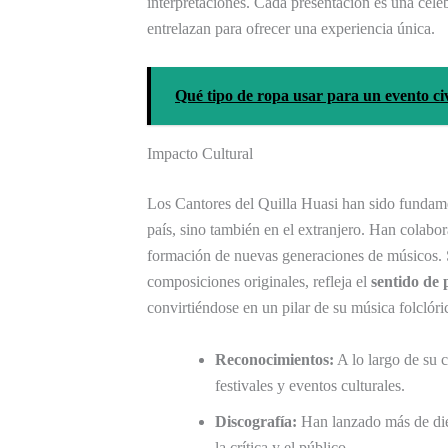
interpretaciones. Cada presentación es una celeb
entrelazan para ofrecer una experiencia única.
Qué tipo de ropa usar para un evento civ
Impacto Cultural
Los Cantores del Quilla Huasi han sido fundament
país, sino también en el extranjero. Han colabor
formación de nuevas generaciones de músicos. S
composiciones originales, refleja el
sentido de 
convirtiéndose en un pilar de su música folclóri
Reconocimientos:
A lo largo de su 
festivales y eventos culturales.
Discografía:
Han lanzado más de diez
la crítica y el público.