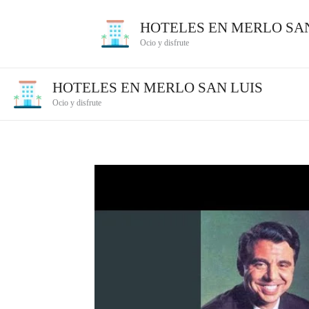
Ir
HOTELES EN MERLO SAN
al
Ocio y disfrute
contenido
HOTELES EN MERLO SAN LUIS
Ocio y disfrute