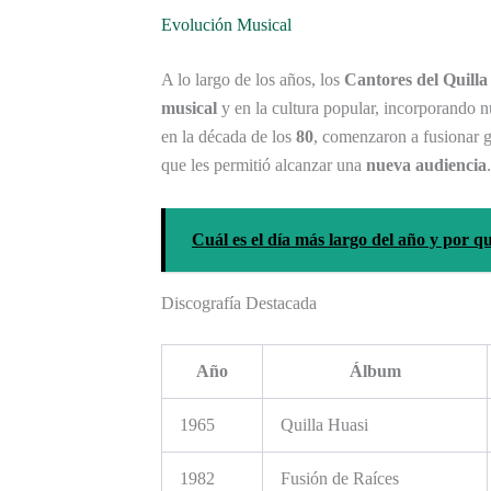
Evolución Musical
A lo largo de los años, los
Cantores del Quilla
musical
y en la cultura popular, incorporando 
en la década de los
80
, comenzaron a fusionar 
que les permitió alcanzar una
nueva audiencia
.
Cuál es el día más largo del año y por q
Discografía Destacada
Año
Álbum
1965
Quilla Huasi
1982
Fusión de Raíces