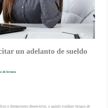
citar un adelanto de sueldo
s de lectura
icas o limitaciones financieras, o quizás evalúan riesgos de