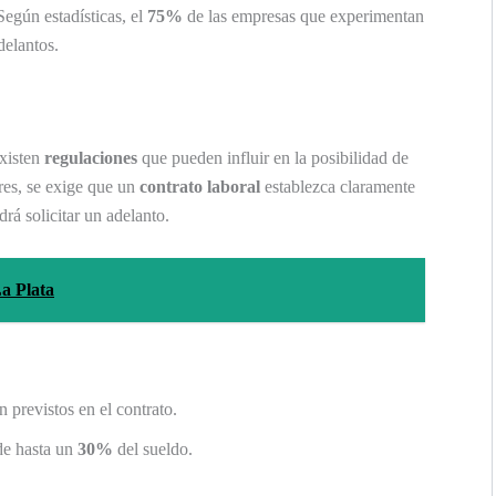
Según estadísticas, el
75%
de las empresas que experimentan
delantos.
existen
regulaciones
que pueden influir en la posibilidad de
res, se exige que un
contrato laboral
establezca claramente
rá solicitar un adelanto.
a Plata
n previstos en el contrato.
de hasta un
30%
del sueldo.