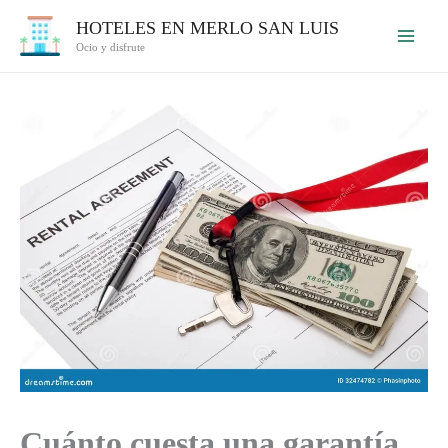
Ir
HOTELES EN MERLO SAN LUIS
al
Ocio y disfrute
contenido
Cuánto cuesta una garantía