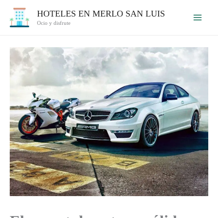
Ir
HOTELES EN MERLO SAN LUIS
al
Ocio y disfrute
contenido