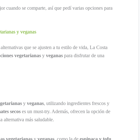
or cuando se comparte, así que pedí varias opciones para
tarianas y veganas
alternativas que se ajusten a tu estilo de vida, La Costa
ciones vegetarianas
y
veganas
para disfrutar de una
egetarianas
y
veganas
, utilizando ingredientes frescos y
ates secos
es un must-try. Además, ofrecen la opción de
a alternativa más saludable.
s vegetarianas
y
veganas
, como la de
espinaca y tofu
,