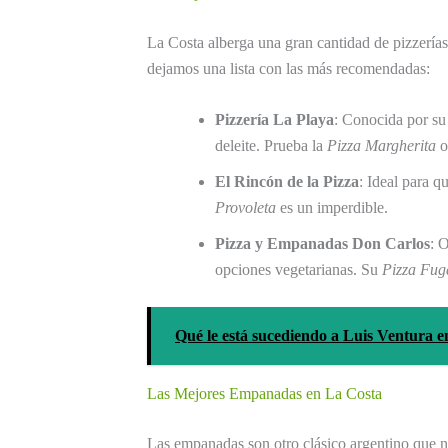
La Costa alberga una gran cantidad de pizzerías
dejamos una lista con las más recomendadas:
Pizzería La Playa
: Conocida por su 
deleite. Prueba la
Pizza Margherita
o
El Rincón de la Pizza
: Ideal para 
Provoleta
es un imperdible.
Pizza y Empanadas Don Carlos
: 
opciones vegetarianas. Su
Pizza Fug
Qué le está sucediendo a Luis Ventura en
Las Mejores Empanadas en La Costa
Las empanadas son otro clásico argentino que n