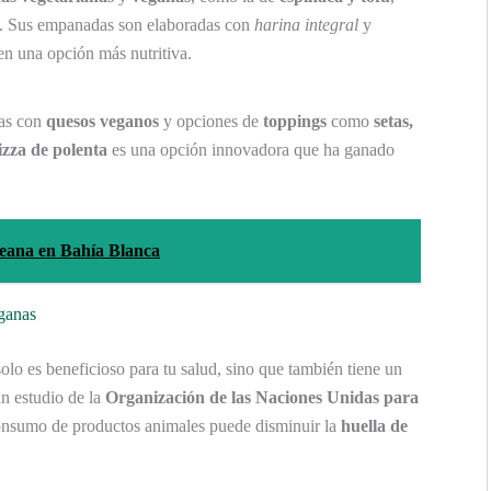
es. Sus empanadas son elaboradas con
harina integral
y
 en una opción más nutritiva.
zas con
quesos veganos
y opciones de
toppings
como
setas,
izza de polenta
es una opción innovadora que ha ganado
eana en Bahía Blanca
eganas
olo es beneficioso para tu salud, sino que también tiene un
n estudio de la
Organización de las Naciones Unidas para
consumo de productos animales puede disminuir la
huella de