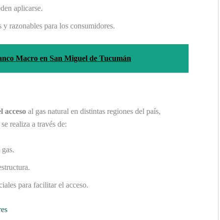
den aplicarse.
as y razonables para los consumidores.
 Banco Macro en San Miguel de Tucumán
l acceso
al gas natural en distintas regiones del país,
e realiza a través de:
 gas.
estructura.
ales para facilitar el acceso.
res