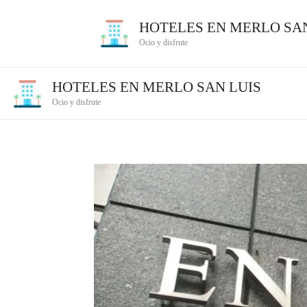
Ir
HOTELES EN MERLO SAN
al
Ocio y disfrute
contenido
HOTELES EN MERLO SAN LUIS
Ocio y disfrute