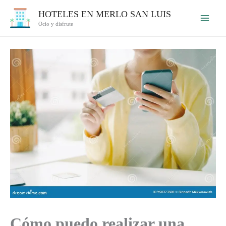
Ir
HOTELES EN MERLO SAN LUIS
al
Ocio y disfrute
contenido
Cómo puedo realizar una