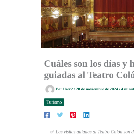
Cuáles son los días y h
guiadas al Teatro Col
Por
User2
/
28 de noviembre de 2024
/
4 minut
Turismo
✅
Las visitas guiadas al Teatro Colón son 