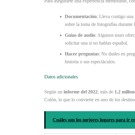
Para asegurarte una experiencia memorable, con
Documentación
: Lleva contigo una
sobre la toma de fotografías durante l
Guias de audio
: Algunos tours ofre
solicitar una si no hablas español.
Hacer preguntas
: No dudes en pregu
historia o sus espectáculos.
Datos adicionales
Según un
informe del 2022
, más de
1.2 millon
Colón, lo que lo convierte en uno de los destino
Cuáles son los mejores lugares para ir e