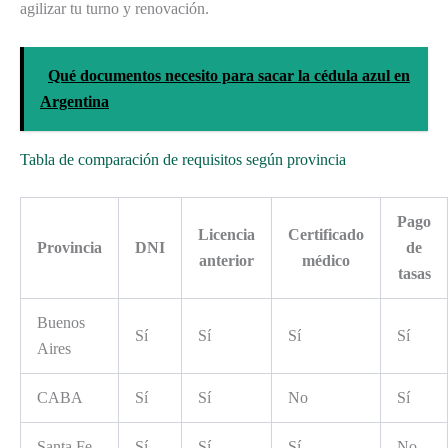
agilizar tu turno y renovación.
Qué documentos necesito para sacar la cédula azul en
Argentina
Tabla de comparación de requisitos según provincia
Pago
Licencia
Certificado
Provincia
DNI
de
anterior
médico
tasas
Buenos
Sí
Sí
Sí
Sí
Aires
CABA
Sí
Sí
No
Sí
Santa Fe
Sí
Sí
Sí
No