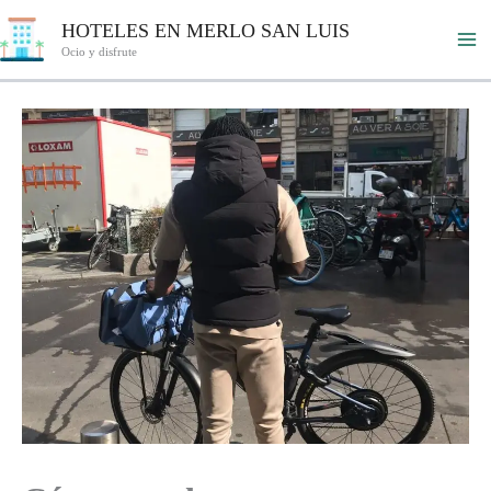
Ir
HOTELES EN MERLO SAN LUIS
al
Ocio y disfrute
contenido