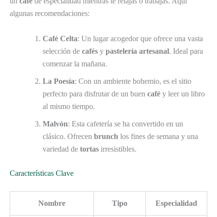
un
café
de especialidad mientras te relajas o trabajas. Aquí
algunas recomendaciones:
Café Celta
: Un lugar acogedor que ofrece una vasta
selección de
cafés
y
pastelería artesanal
. Ideal para
comenzar la mañana.
La Poesía
: Con un ambiente bohemio, es el sitio
perfecto para disfrutar de un buen
café
y leer un libro
al mismo tiempo.
Malvón
: Esta cafetería se ha convertido en un
clásico. Ofrecen
brunch
los fines de semana y una
variedad de
tortas
irresistibles.
Características Clave
Nombre
Tipo
Especialidad