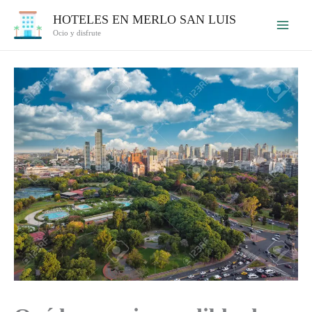
Ir
HOTELES EN MERLO SAN LUIS
al
Ocio y disfrute
contenido