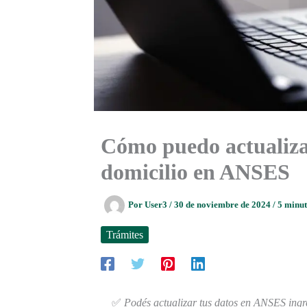
Cómo puedo actualizar
domicilio en ANSES
Por
User3
/
30 de noviembre de 2024
/
5 minut
Trámites
✅
Podés actualizar tus datos en ANSES ing