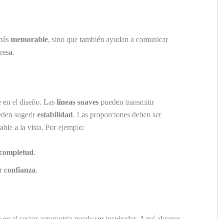
 más
memorable
, sino que también ayudan a comunicar
resa.
 en el diseño. Las
líneas suaves
pueden transmitir
den sugerir
estabilidad
. Las proporciones deben ser
able a la vista. Por ejemplo:
completud
.
ir
confianza
.
 en el sector automotriz puede ser inspirador. Aquí algunos