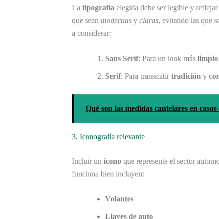
La
tipografía
elegida debe ser legible y reflejar
que sean
modernas
y
claras
, evitando las que 
a considerar:
Sans Serif
: Para un look más
limpio
Serif
: Para transmitir
tradición
y
co
Qué son las medidas cautelares en casos 
3. Iconografía relevante
Incluir un
icono
que represente el sector autom
funciona bien incluyen:
Volantes
Llaves de auto