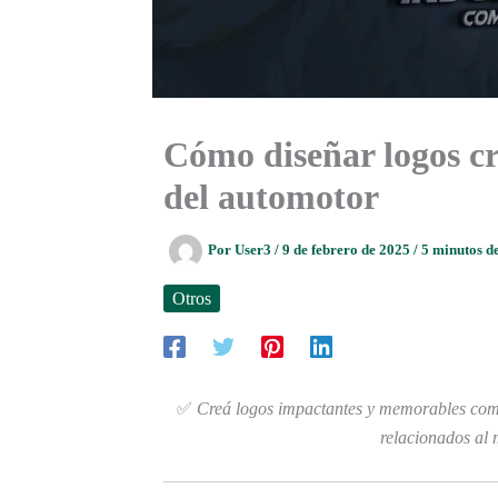
Cómo diseñar logos cr
del automotor
Por
User3
/
9 de febrero de 2025
/
5 minutos de
Otros
✅
Creá logos impactantes y memorables comb
relacionados al