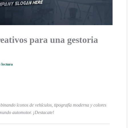
eativos para una gestoria
 lectura
inando íconos de vehículos, tipografía moderna y colores
 mundo automotor. ¡Destacate!