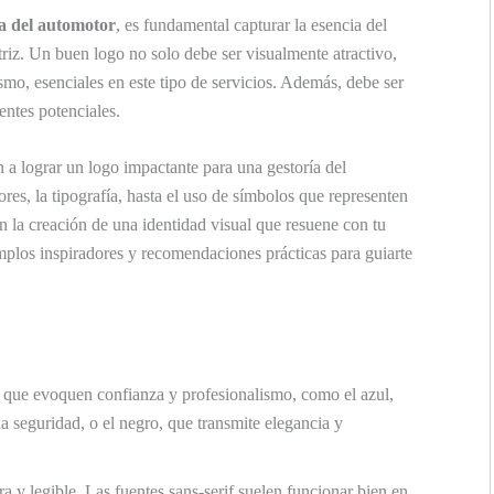
ía del automotor
, es fundamental capturar la esencia del
triz. Un buen logo no solo debe ser visualmente atractivo,
smo, esenciales en este tipo de servicios. Además, debe ser
entes potenciales.
 a lograr un logo impactante para una gestoría del
ores, la tipografía, hasta el uso de símbolos que representen
n la creación de una identidad visual que resuene con tu
plos inspiradores y recomendaciones prácticas para guiarte
 que evoquen confianza y profesionalismo, como el azul,
a seguridad, o el negro, que transmite elegancia y
ra y legible. Las fuentes sans-serif suelen funcionar bien en