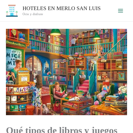
Ir
HOTELES EN MERLO SAN LUIS
al
Ocio y disfrute
contenido
Qué tipos de libros y juegos