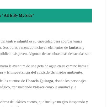
a "All Is By My Side"
 del
teatro infantil
es su capacidad para abordar temas
o
. Sus obras a menudo incluyen elementos de
fantasía
y
l público más joven. Algunas de sus obras más destacadas son:
narra la aventura de una gota de agua en su camino hacia el
ua
y la
importancia del cuidado del medio ambiente
.
de los cuentos de
Horacio Quiroga
, donde los personajes
mágico, transmitiendo
valores
como la amistad y la
derna del clásico cuento, que incluye un giro inesperado y