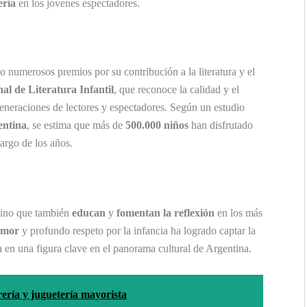
ería
en los jóvenes espectadores.
o numerosos premios por su contribución a la literatura y el
al de Literatura Infantil
, que reconoce la calidad y el
eneraciones de lectores y espectadores. Según un estudio
entina
, se estima que más de
500.000 niños
han disfrutado
largo de los años.
 sino que también
educan
y
fomentan la reflexión
en los más
umor
y profundo respeto por la infancia ha logrado captar la
a en una figura clave en el panorama cultural de Argentina.
ería y juguetería mayorista