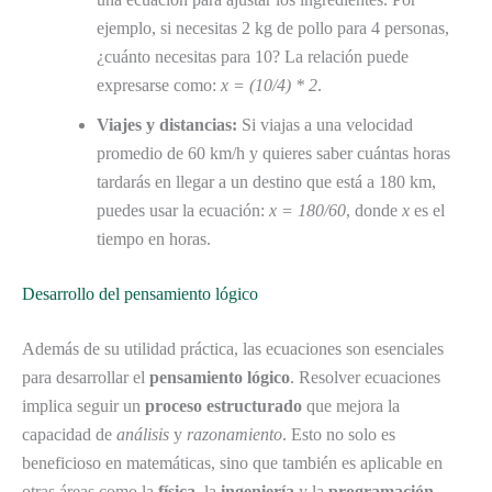
ejemplo, si necesitas 2 kg de pollo para 4 personas,
¿cuánto necesitas para 10? La relación puede
expresarse como:
x = (10/4) * 2
.
Viajes y distancias:
Si viajas a una velocidad
promedio de 60 km/h y quieres saber cuántas horas
tardarás en llegar a un destino que está a 180 km,
puedes usar la ecuación:
x = 180/60
, donde
x
es el
tiempo en horas.
Desarrollo del pensamiento lógico
Además de su utilidad práctica, las ecuaciones son esenciales
para desarrollar el
pensamiento lógico
. Resolver ecuaciones
implica seguir un
proceso estructurado
que mejora la
capacidad de
análisis
y
razonamiento
. Esto no solo es
beneficioso en matemáticas, sino que también es aplicable en
otras áreas como la
física
, la
ingeniería
y la
programación
.