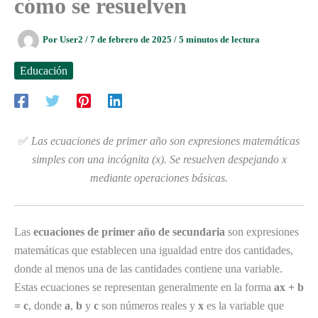
cómo se resuelven
Por
User2
/
7 de febrero de 2025
/
5 minutos de lectura
Educación
✅
Las ecuaciones de primer año son expresiones matemáticas
simples con una incógnita (x). Se resuelven despejando x
mediante operaciones básicas.
Las
ecuaciones de primer año de secundaria
son expresiones
matemáticas que establecen una igualdad entre dos cantidades,
donde al menos una de las cantidades contiene una variable.
Estas ecuaciones se representan generalmente en la forma
ax + b
= c
, donde
a
,
b
y
c
son números reales y
x
es la variable que