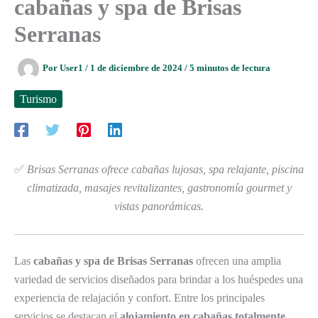
cabañas y spa de Brisas
Serranas
Por
User1
/
1 de diciembre de 2024
/
5 minutos de lectura
Turismo
✅
Brisas Serranas ofrece cabañas lujosas, spa relajante, piscina
climatizada, masajes revitalizantes, gastronomía gourmet y
vistas panorámicas.
Las
cabañas y spa de Brisas Serranas
ofrecen una amplia
variedad de servicios diseñados para brindar a los huéspedes una
experiencia de relajación y confort. Entre los principales
servicios se destacan el
alojamiento en cabañas totalmente