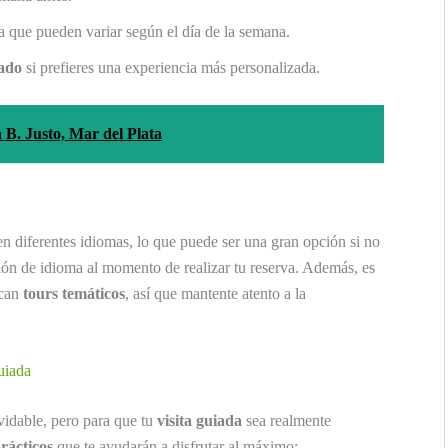
ya que pueden variar según el día de la semana.
vado
si prefieres una experiencia más personalizada.
 B. Justo, Mar del Plata
en diferentes idiomas, lo que puede ser una gran opción si no
ión de idioma al momento de realizar tu reserva. Además, es
zcan
tours temáticos
, así que mantente atento a la
uiada
vidable, pero para que tu
visita guiada
sea realmente
rácticos
que te ayudarán a disfrutar al máximo: