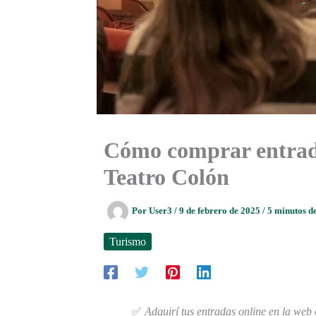
Cómo comprar entradas
Teatro Colón
Por
User3
/
9 de febrero de 2025
/
5 minutos de
Turismo
✅
Adquirí tus entradas online en la web 