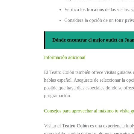
Verifica los
horarios
de las visitas, 
Considera la opción de un
tour pri
Dónde encontrar el mejor outlet en Juan
Información adicional
El Teatro Colón también ofrece visitas guiadas 
hablas español. Asegúrate de seleccionar la opc
posible que haya días especiales donde se ofre
programación.
Consejos para aprovechar al máximo tu visita g
Visitar el
Teatro Colón
es una experiencia inol
memorable, aquí te dejamos algunos
consejos p