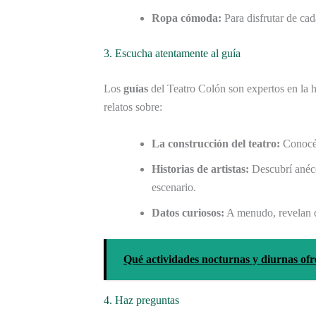
Ropa cómoda:
Para disfrutar de ca
3. Escucha atentamente al guía
Los
guías
del Teatro Colón son expertos en la his
relatos sobre:
La construcción del teatro:
Conocé 
Historias de artistas:
Descubrí anécd
escenario.
Datos curiosos:
A menudo, revelan de
Qué actividades nocturnas y diurnas ofr
4. Haz preguntas