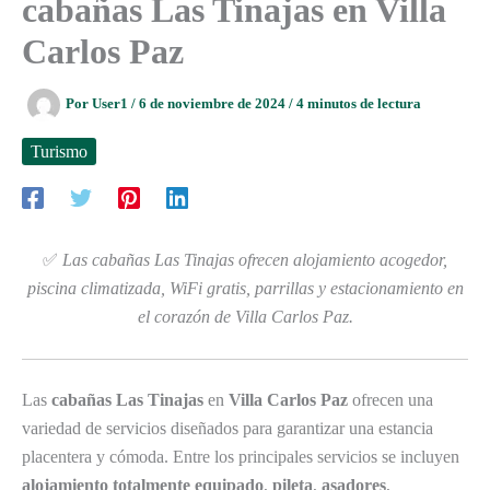
cabañas Las Tinajas en Villa
Carlos Paz
Por
User1
/
6 de noviembre de 2024
/
4 minutos de lectura
Turismo
✅
Las cabañas Las Tinajas ofrecen alojamiento acogedor,
piscina climatizada, WiFi gratis, parrillas y estacionamiento en
el corazón de Villa Carlos Paz.
Las
cabañas Las Tinajas
en
Villa Carlos Paz
ofrecen una
variedad de servicios diseñados para garantizar una estancia
placentera y cómoda. Entre los principales servicios se incluyen
alojamiento totalmente equipado
,
pileta
,
asadores
,