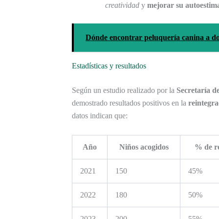
creatividad
y
mejorar su autoestim
Dónde encontrar peluquería canina a do
Estadísticas y resultados
Según un estudio realizado por la
Secretaría d
demostrado resultados positivos en la
reintegra
datos indican que:
Año
Niños acogidos
% de re
2021
150
45%
2022
180
50%
2023
200
55%