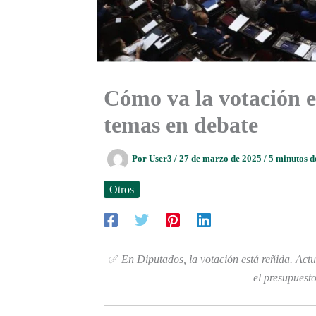
Cómo va la votación e
temas en debate
Por
User3
/
27 de marzo de 2025
/
5 minutos d
Otros
✅
En Diputados, la votación está reñida. Act
el presupuest