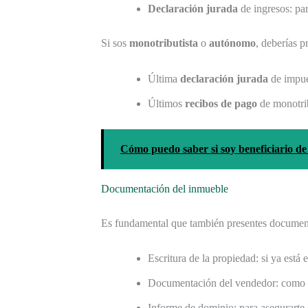
Declaración jurada
de ingresos: par
Si sos
monotributista
o
autónomo
, deberías p
Última
declaración jurada
de impue
Últimos
recibos de pago
de monotri
Cómo puedo saber si soy beneficiario de
Documentación del inmueble
Es fundamental que también presentes documen
Escritura de la propiedad: si ya está
Documentación del vendedor: como
Informe de dominio: para asegurarte