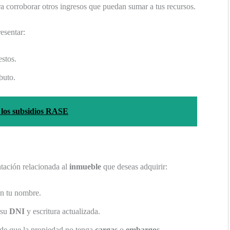
a corroborar otros ingresos que puedan sumar a tus recursos.
resentar:
stos.
buto.
 los subsidios RASE
tación relacionada al
inmueble
que deseas adquirir:
 en tu nombre.
 su
DNI
y escritura actualizada.
 de que la propiedad no tenga
cargas
o
embargos
.