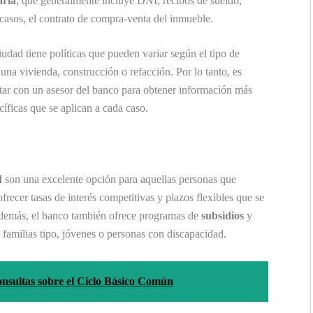
aria
, que generalmente incluye DNI, recibos de sueldo,
 casos, el contrato de compra-venta del inmueble.
udad tiene políticas que pueden variar según el tipo de
 una vivienda, construcción o refacción. Por lo tanto, es
tar con un asesor del banco para obtener información más
cíficas que se aplican a cada caso.
d
son una excelente opción para aquellas personas que
frecer tasas de interés competitivas y plazos flexibles que se
 Además, el banco también ofrece programas de
subsidios
y
familias tipo, jóvenes o personas con discapacidad.
nsultas sobre el Ciclo Básico Común